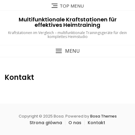
Skip
TOP MENU
to
content
Multifunktionale Kraftstationen für
effektives Heimtraining
Kraftstationen im Vergleich – multifunktionale Trainingsgeräte für dein
komplettes Heimstudio
MENU
Kontakt
Copyright © 2025 Bosa. Powered by
Bosa Themes
Strona główna
O nas
Kontakt